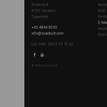
Bodøvej 8
Beste
8700 Horsens
AGB
Dänemark
Konta
E-Mai
+45 4844 8330
Impr
info@scanbolt.com
Start
Ust-IdNr.: DK33 39 75 42
© 2025 Scanbolt A/S