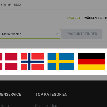
+45 4844 8330
ANGEBOT
WÄHLEN SIE IH
PRODUKTE FINDEN
Case
»
1080
1080 B
DENSERVICE
TOP KATEGORIEN
nkorb
Gummiketten