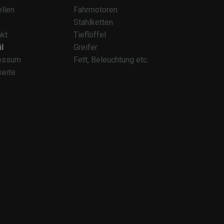
llen
Fahrmotoren
Stahlketten
kt
Tieflöffel
l
Greifer
essum
Fett, Beleuchtung etc.
seite