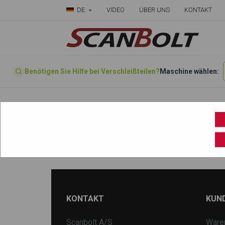
DE
VIDEO
ÜBER UNS
KONTAKT
Benötigen Sie Hilfe bei Verschleißteilen?
Maschine wählen:
Startseite
»
Wählen sie ihre Maschine hier
»
1080
KONTAKT
KUN
Scanbolt A/S
Ware