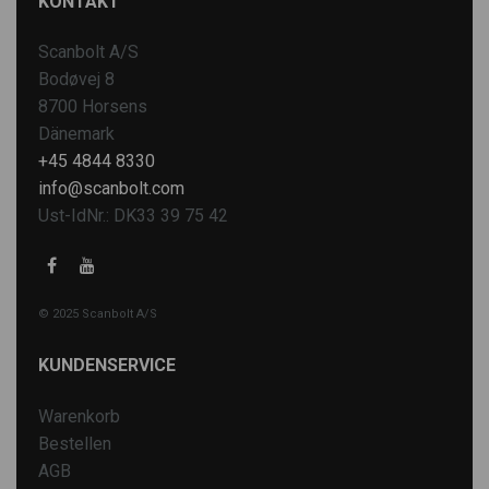
KONTAKT
Scanbolt A/S
Bodøvej 8
8700 Horsens
Dänemark
+45 4844 8330
info@scanbolt.com
Ust-IdNr.: DK33 39 75 42
© 2025 Scanbolt A/S
KUNDENSERVICE
Warenkorb
Bestellen
AGB