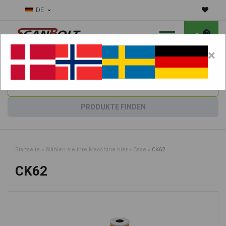
DE
0
×
Benötigen Sie Hilfe bei Verschleißteilen?
Maschine wählen:
PRODUKTE FINDEN
Startseite
»
Wählen sie ihre Maschine hier
»
Case
»
CK62
CK62