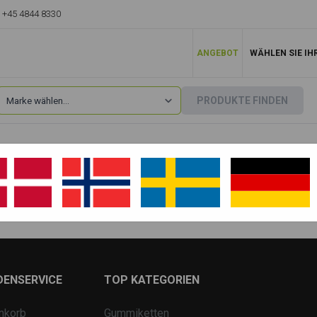
+45 4844 8330
ANGEBOT
WÄHLEN SIE IH
PRODUKTE FINDEN
Case
»
CX245
CX245 D
DENSERVICE
TOP KATEGORIEN
nkorb
Gummiketten