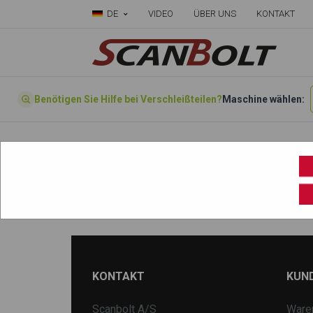
DE
VIDEO
ÜBER UNS
KONTAKT
Benötigen Sie Hilfe bei Verschleißteilen?
Maschine wählen:
Startseite
»
Wählen sie ihre Maschine hier
»
CX245
KONTAKT
KUN
Scanbolt A/S
Ware