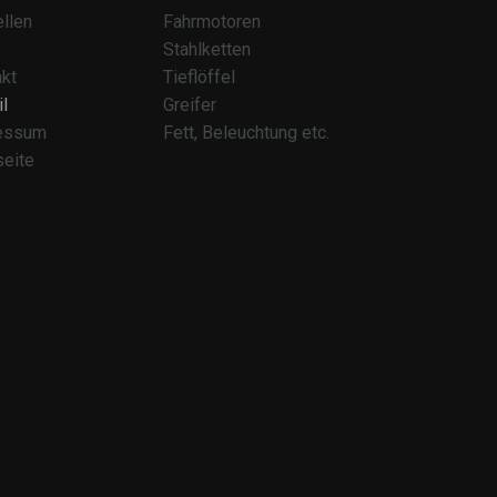
llen
Fahrmotoren
Stahlketten
kt
Tieflöffel
l
Greifer
essum
Fett, Beleuchtung etc.
seite