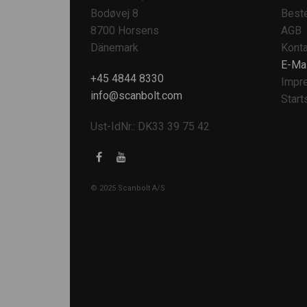
Bodøvej 8
Beste
8700 Horsens
AGB
Dänemark
Konta
E-Mai
+45 4844 8330
Impr
info@scanbolt.com
Start
Ust-IdNr.: DK33 39 75 42
© 2025 Scanbolt A/S