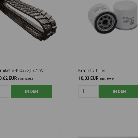
ikette 400x72,5x72W
Kraftstofffilter
0,62 EUR
10,03 EUR
exkl. MwSt
exkl. MwSt