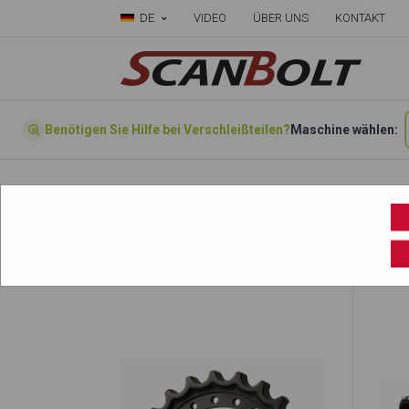
DE
VIDEO
ÜBER UNS
KONTAKT
Benötigen Sie Hilfe bei Verschleißteilen?
Maschine wählen:
Startseite
»
Wählen sie ihre Maschine hier
»
CK50