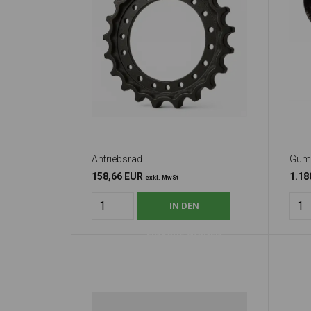
Antriebsrad
Gumm
158,66 EUR
1.18
exkl. MwSt