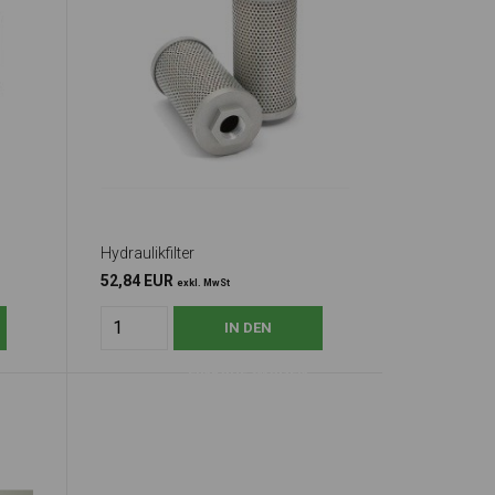
Hydraulikfilter
52,84 EUR
exkl. MwSt