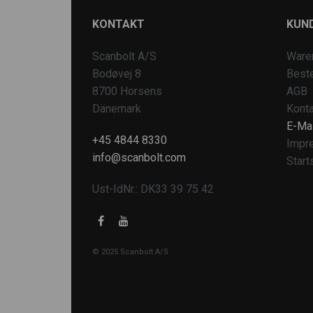
KONTAKT
KUN
Scanbolt A/S
Ware
Bodøvej 8
Beste
8700 Horsens
AGB
Dänemark
Konta
E-Mai
+45 4844 8330
Impr
info@scanbolt.com
Start
Ust-IdNr.: DK33 39 75 42
© 2025 Scanbolt A/S