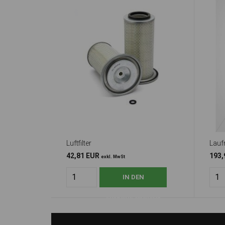
Luftfilter
Laufr
42,81 EUR
193,
exkl. MwSt