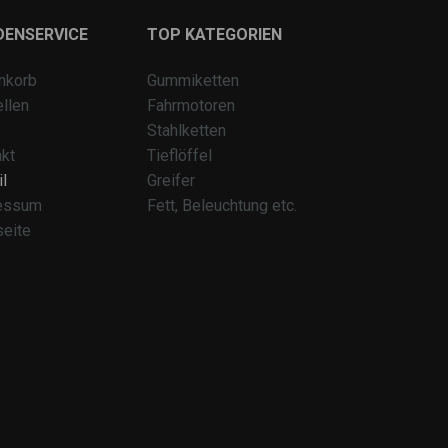
DENSERVICE
TOP KATEGORIEN
nkorb
Gummiketten
llen
Fahrmotoren
Stahlketten
kt
Tieflöffel
l
Greifer
essum
Fett, Beleuchtung etc.
seite