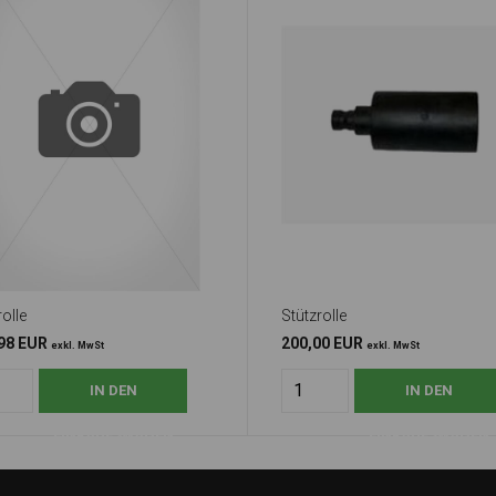
olle
Stützrolle
98 EUR
200,00 EUR
exkl. MwSt
exkl. MwSt