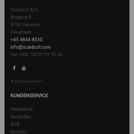
Scanbolt A/S
Bodøvej 8
8700 Horsens
Dänemark
+45 4844 8330
info@scanbolt.com
Ust-IdNr.: DK33 39 75 42
© 2025 Scanbolt A/S
KUNDENSERVICE
Warenkorb
Bestellen
AGB
Kontakt