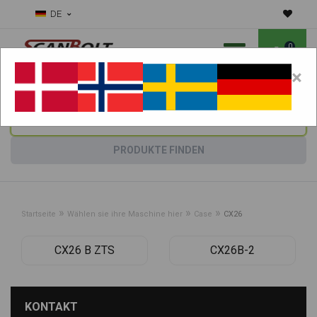
DE
0
×
Benötigen Sie Hilfe bei Verschleißteilen?
Maschine wählen:
PRODUKTE FINDEN
»
»
»
Startseite
Wählen sie ihre Maschine hier
Case
CX26
CX26 B ZTS
CX26B-2
KONTAKT