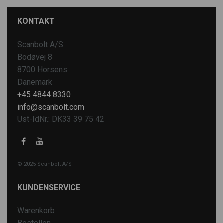
KONTAKT
Scanbolt A/S
Bodøvej 8
8700 Horsens
Dänemark
+45 4844 8330
info@scanbolt.com
Ust-IdNr.: DK33 39 75 42
© 2025 Scanbolt A/S
KUNDENSERVICE
Warenkorb
Bestellen