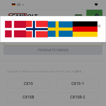
DE
0
×
Benötigen Sie Hilfe bei Verschleißteilen?
Maschine wählen:
PRODUKTE FINDEN
»
»
»
Startseite
Wählen sie ihre Maschine hier
Case
CX15
CX15
CX15-1
CX15B
CX15B-2