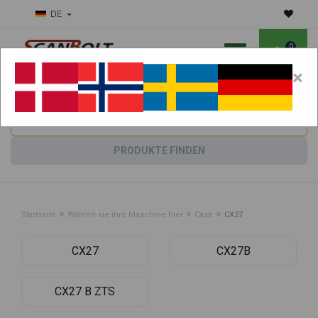
DE
0
×
Benötigen Sie Hilfe bei Verschleißteilen?
Maschine wählen:
PRODUKTE FINDEN
»
»
»
Startseite
Wählen sie ihre Maschine hier
Case
CX27
CX27
CX27B
CX27 B ZTS