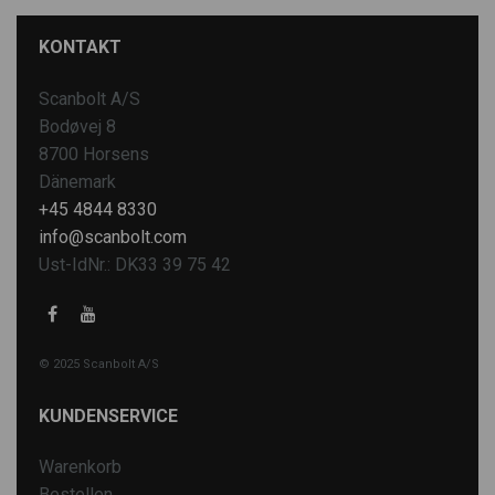
KONTAKT
Scanbolt A/S
Bodøvej 8
8700 Horsens
Dänemark
+45 4844 8330
info@scanbolt.com
Ust-IdNr.: DK33 39 75 42
© 2025 Scanbolt A/S
KUNDENSERVICE
Warenkorb
Bestellen