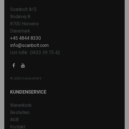
Scanbolt A/S
Bodøvej 8
8700 Horsens
Dänemark
+45 4844 8330
info@scanbolt.com
Ust-IdNr.: DK33 39 75 42
© 2025 Scanbolt A/S
KUNDENSERVICE
Warenkorb
Bestellen
AGB
Kontakt