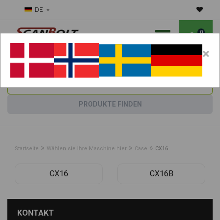
DE
0
×
Benötigen Sie Hilfe bei Verschleißteilen?
Maschine wählen:
PRODUKTE FINDEN
»
»
»
Startseite
Wählen sie ihre Maschine hier
Case
CX16
CX16
CX16B
KONTAKT