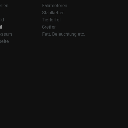
llen
Fahrmotoren
Stahlketten
kt
Tieflöffel
l
Greifer
essum
Fett, Beleuchtung etc.
seite