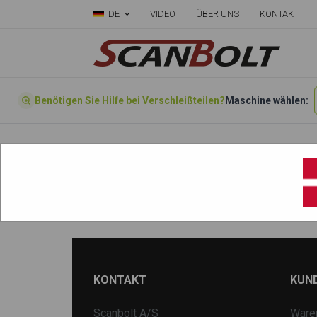
DE
VIDEO
ÜBER UNS
KONTAKT
Benötigen Sie Hilfe bei Verschleißteilen?
Maschine wählen:
Startseite
»
Wählen sie ihre Maschine hier
»
1280
KONTAKT
KUN
Scanbolt A/S
Ware