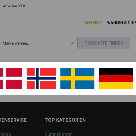
+45 4844 8330
ANGEBOT
WÄHLEN SIE IH
PRODUKTE FINDEN
Case
»
1280
1280 B
DENSERVICE
TOP KATEGORIEN
nkorb
Gummiketten