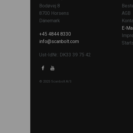
Bodøvej 8
Beste
8700 Horsens
AGB
Dänemark
Konta
E-Mai
+45 4844 8330
Impr
info@scanbolt.com
Start
Ust-IdNr.: DK33 39 75 42
© 2025 Scanbolt A/S