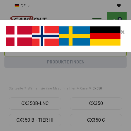
DE
0
×
Benötigen Sie Hilfe bei Verschleißteilen?
Maschine wählen:
PRODUKTE FINDEN
»
»
»
Startseite
Wählen sie ihre Maschine hier
Case
CX350
CX350B-LNC
CX350
CX350 B - TIER III
CX350 C