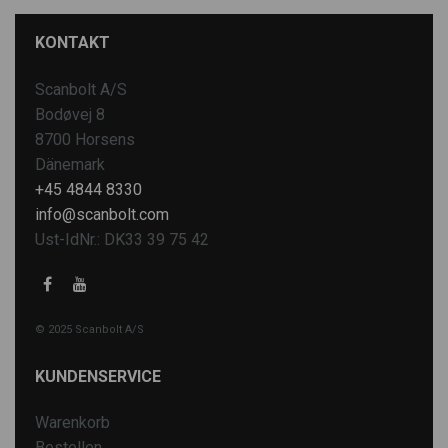
KONTAKT
Scanbolt A/S
Bodøvej 8
8700 Horsens
Dänemark
+45 4844 8330
info@scanbolt.com
Ust-IdNr.: DK33 39 75 42
© 2025 Scanbolt A/S
KUNDENSERVICE
Warenkorb
Bestellen