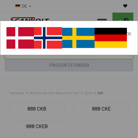
DE
0
×
Benötigen Sie Hilfe bei Verschleißteilen?
Maschine wählen:
PRODUKTE FINDEN
»
»
»
Startseite
Wählen sie ihre Maschine hier
Case
888
888 CKB
888 CKE
888 CKEB