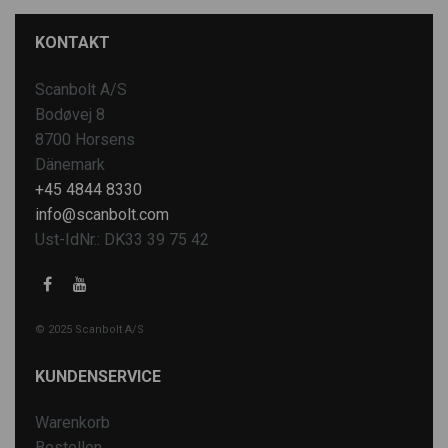
KONTAKT
Scanbolt A/S
Bodøvej 8
8700 Horsens
Dänemark
+45 4844 8330
info@scanbolt.com
Ust-IdNr.: DK33 39 75 42
© 2025 Scanbolt A/S
KUNDENSERVICE
Warenkorb
Bestellen