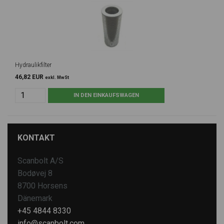
Hydraulikfilter
46,82 EUR
exkl. MwSt
KONTAKT
Scanbolt A/S
Bodøvej 8
8700 Horsens
Dänemark
+45 4844 8330
info@scanbolt.com