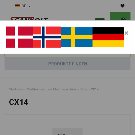
DE
0
×
Benötigen Sie Hilfe bei Verschleißteilen?
Maschine wählen:
PRODUKTE FINDEN
Startseite
»
Wählen sie ihre Maschine hier
»
Case
»
CX14
CX14