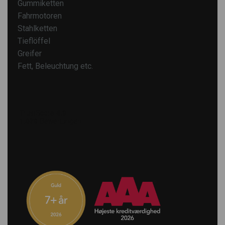
Gummiketten
Fahrmotoren
Stahlketten
Tieflöffel
Greifer
Fett, Beleuchtung etc.