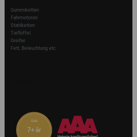
Gummiketten
Fahrmotoren
Stahlketten
Tieflöffel
Greifer
Fett, Beleuchtung etc.