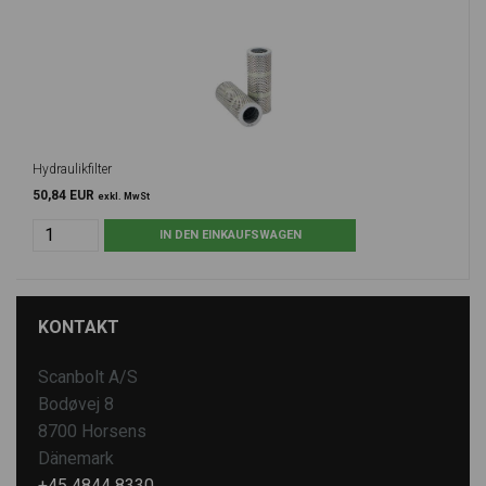
Hydraulikfilter
50,84 EUR
exkl. MwSt
KONTAKT
Scanbolt A/S
Bodøvej 8
8700 Horsens
Dänemark
+45 4844 8330