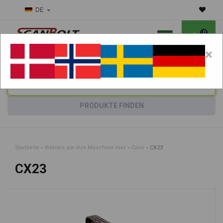
DE
0
×
Benötigen Sie Hilfe bei Verschleißteilen?
Maschine wählen:
PRODUKTE FINDEN
Startseite
»
Wählen sie ihre Maschine hier
»
Case
»
CX23
CX23