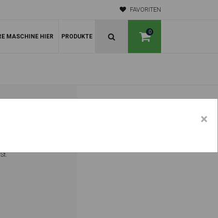
FAVORITEN
0
RE MASCHINE HIER
PRODUKTE
86 MM.
×
St.