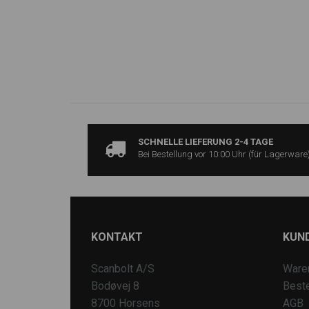
SCHNELLE LIEFERUNG 2-4 TAGE
Bei Bestellung vor 10:00 Uhr (für Lagerware
KONTAKT
KUN
Scanbolt A/S
Ware
Bodøvej 8
Beste
8700 Horsens
AGB