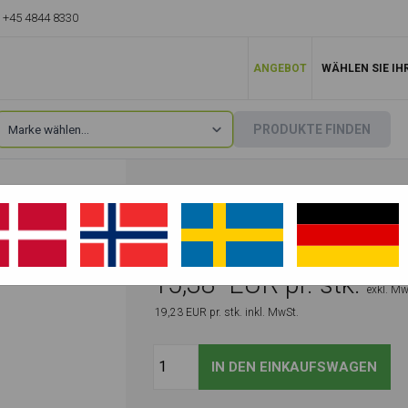
+45 4844 8330
ANGEBOT
WÄHLEN SIE IH
PRODUKTE FINDEN
HYDRAULIKFILTER (
se
»
9007
HØJDE)
15,38
EUR pr. stk.
exkl. Mw
19,23
EUR pr. stk.
inkl. MwSt.