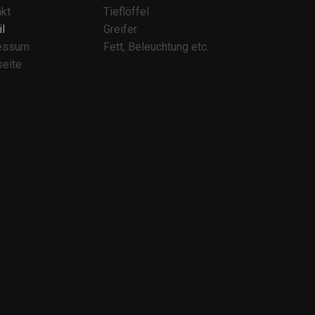
kt
Tieflöffel
l
Greifer
essum
Fett, Beleuchtung etc.
seite