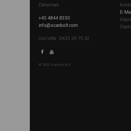
Dänemark
Konta
E-Mai
+45 4844 8330
Impr
info@scanbolt.com
Start
Ust-IdNr.: DK33 39 75 42
© 2025 Scanbolt A/S