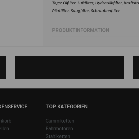
Tags: Ölfilter, Luftfilter, Hydraulikfilter, Kraftstof
Pilotfilter, Saugfilter, Schraubenfilter
PRODUKTINFORMATION
)
DENSERVICE
TOP KATEGORIEN
nkorb
Gummiketten
llen
Fahrmotoren
Stahlketten