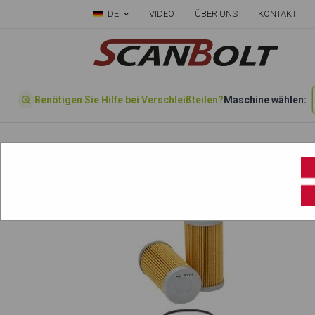
DE
VIDEO
ÜBER UNS
KONTAKT
Benötigen Sie Hilfe bei Verschleißteilen?
Maschine wählen:
Forside
»
Wählen sie ihre Maschine hier
»
Ca