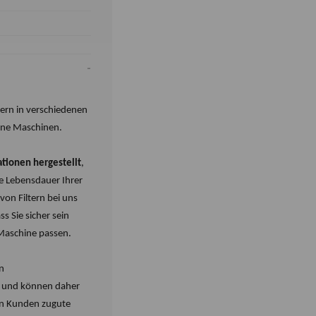
tern in verschiedenen
ene Maschinen.
ationen hergestellt
,
e Lebensdauer Ihrer
on Filtern bei uns
ss Sie sicher sein
 Maschine passen.
n
n und können daher
ren Kunden zugute