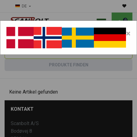
DE
0
×
Benötigen Sie Hilfe bei Verschleißteilen?
Maschine wählen:
PRODUKTE FINDEN
Keine Artikel gefunden
KONTAKT
Scanbolt A/S
Bodøvej 8