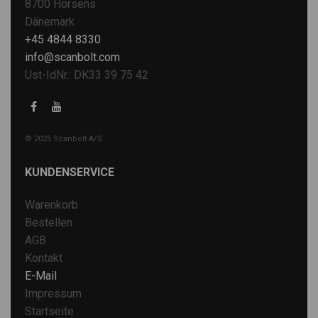
8700 Horsens
Dänemark
+45 4844 8330
info@scanbolt.com
Ust-IdNr.: DK33 39 75 42
© 2025 Scanbolt A/S
KUNDENSERVICE
Warenkorb
Bestellen
AGB
Kontakt
E-Mail
Impressum
Startseite