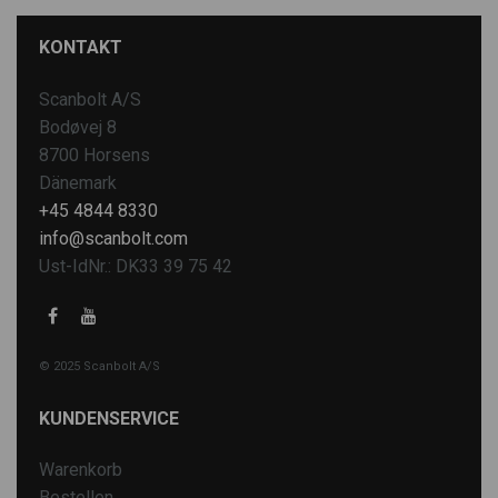
KONTAKT
Scanbolt A/S
Bodøvej 8
8700 Horsens
Dänemark
+45 4844 8330
info@scanbolt.com
Ust-IdNr.: DK33 39 75 42
© 2025 Scanbolt A/S
KUNDENSERVICE
Warenkorb
Bestellen