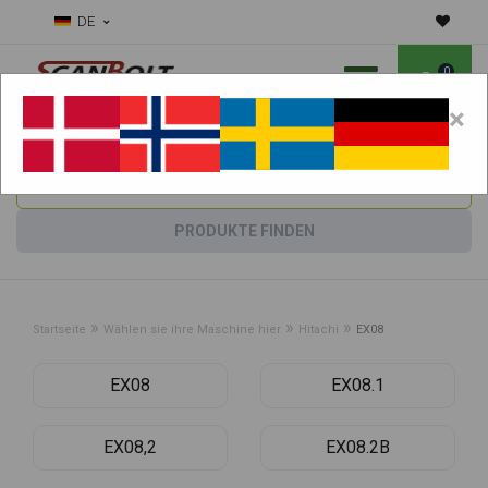
DE
0
×
Benötigen Sie Hilfe bei Verschleißteilen?
Maschine wählen:
PRODUKTE FINDEN
»
»
»
Startseite
Wählen sie ihre Maschine hier
Hitachi
EX08
EX08
EX08.1
EX08,2
EX08.2B