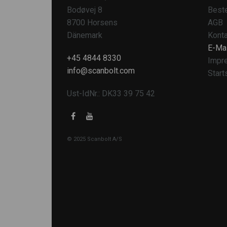
Bodøvej 8
Beste
8700 Horsens
AGB
Dänemark
Konta
E-Mai
+45 4844 8330
Impr
info@scanbolt.com
Start
Ust-IdNr.: DK33 39 75 42
© 2025 Scanbolt A/S