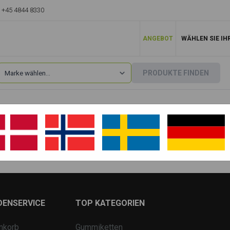
+45 4844 8330
ANGEBOT
WÄHLEN SIE IH
PRODUKTE FINDEN
Hitachi
»
ZX48
ZX48 U 3
DENSERVICE
TOP KATEGORIEN
nkorb
Gummiketten