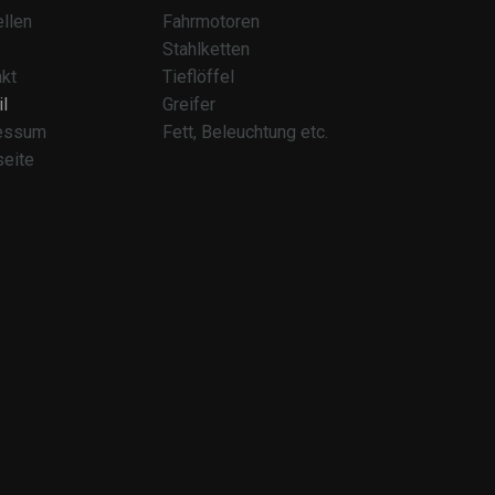
llen
Fahrmotoren
Stahlketten
kt
Tieflöffel
l
Greifer
essum
Fett, Beleuchtung etc.
seite