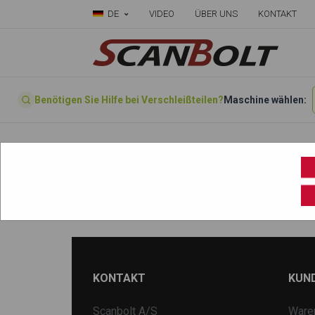
DE
VIDEO
ÜBER UNS
KONTAKT
Benötigen Sie Hilfe bei Verschleißteilen?
Maschine wählen:
Startseite
»
Wählen sie ihre Maschine hier
»
ZX48
KONTAKT
KUN
Scanbolt A/S
Ware