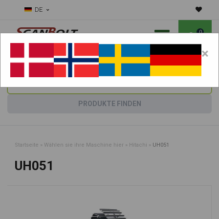
DE
0
×
Benötigen Sie Hilfe bei Verschleißteilen?
Maschine wählen:
PRODUKTE FINDEN
Startseite
»
Wählen sie ihre Maschine hier
»
Hitachi
»
UH051
UH051