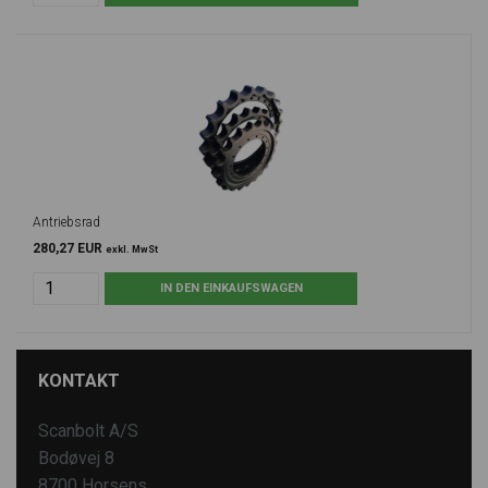
Antriebsrad
280,27 EUR
exkl. MwSt
KONTAKT
Scanbolt A/S
Bodøvej 8
8700 Horsens