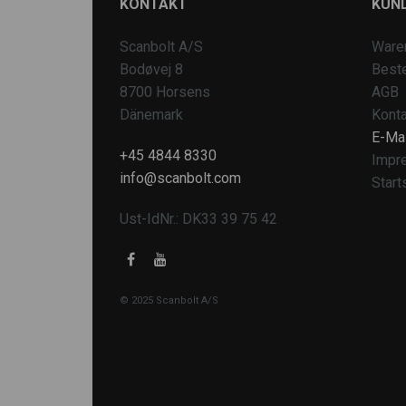
KONTAKT
KUN
Scanbolt A/S
Ware
Bodøvej 8
Beste
8700 Horsens
AGB
Dänemark
Konta
E-Mai
+45 4844 8330
Impr
info@scanbolt.com
Start
Ust-IdNr.: DK33 39 75 42
© 2025 Scanbolt A/S