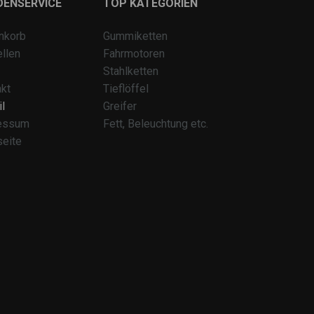
DENSERVICE
TOP KATEGORIEN
nkorb
Gummiketten
llen
Fahrmotoren
Stahlketten
kt
Tieflöffel
l
Greifer
essum
Fett, Beleuchtung etc.
seite