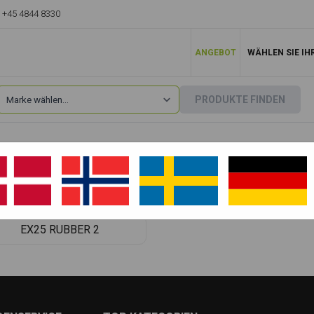
+45 4844 8330
ANGEBOT
WÄHLEN SIE IH
PRODUKTE FINDEN
Hitachi
»
EX25
EX25.1
EX25.2 Version 1
EX25 RUBBER 2