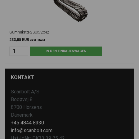
Gummikette 230x72x42
233,85 EUR
exkl. MwSt
KONTAKT
Scanbolt A/S
Bodøvej 8
8700 Horsens
Dänemark
+45 4844 8330
info@scanbolt.com
Ust-IdNr.: DK33 39 75 42