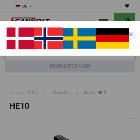
DE
0
×
Benötigen Sie Hilfe bei Verschleißteilen?
Maschine wählen:
PRODUKTE FINDEN
Startseite
»
Wählen sie ihre Maschine hier
»
Hitachi
»
HE10
HE10