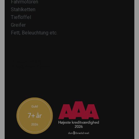
Fahrmotoren
Stahlketten
Tieflöffel
Greifer
Fett, Beleuchtung etc.