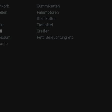
nkorb
Gummiketten
llen
Fahrmotoren
Stahlketten
kt
Tieflöffel
l
Greifer
essum
Fett, Beleuchtung etc.
seite