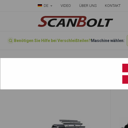
DE
VIDEO
ÜBER UNS
KONTAKT
Benötigen Sie Hilfe bei Verschleißteilen?
Maschine wählen:
Startseite
»
Wählen sie ihre Maschine hier
»
UH061