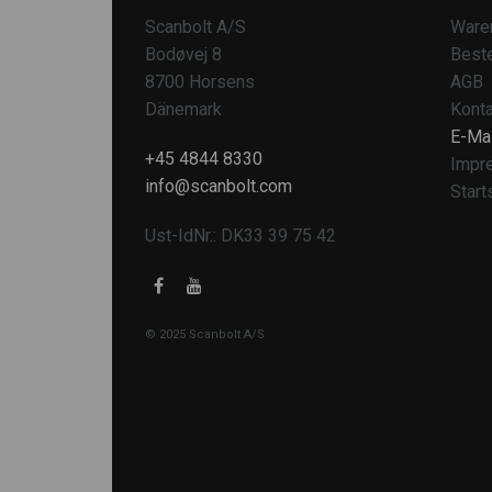
Scanbolt A/S
Ware
Bodøvej 8
Beste
8700 Horsens
AGB
Dänemark
Konta
E-Mai
+45 4844 8330
Impr
info@scanbolt.com
Start
Ust-IdNr.: DK33 39 75 42
© 2025 Scanbolt A/S