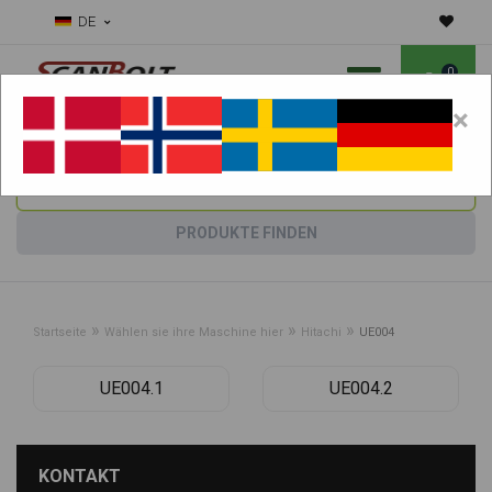
DE
0
×
Benötigen Sie Hilfe bei Verschleißteilen?
Maschine wählen:
PRODUKTE FINDEN
»
»
»
Startseite
Wählen sie ihre Maschine hier
Hitachi
UE004
UE004.1
UE004.2
KONTAKT