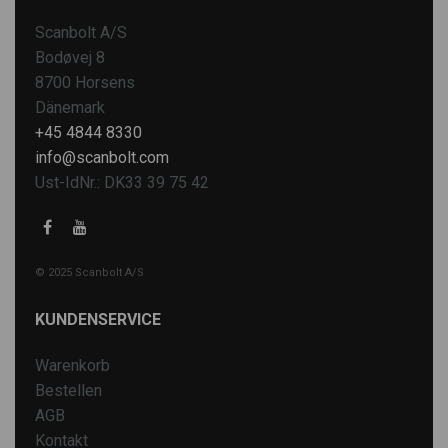
Scanbolt A/S
Bodøvej 8
8700 Horsens
Dänemark
+45 4844 8330
info@scanbolt.com
Ust-IdNr.: DK33 39 75 42
© 2025 Scanbolt A/S
KUNDENSERVICE
Warenkorb
Bestellen
AGB
Kontakt