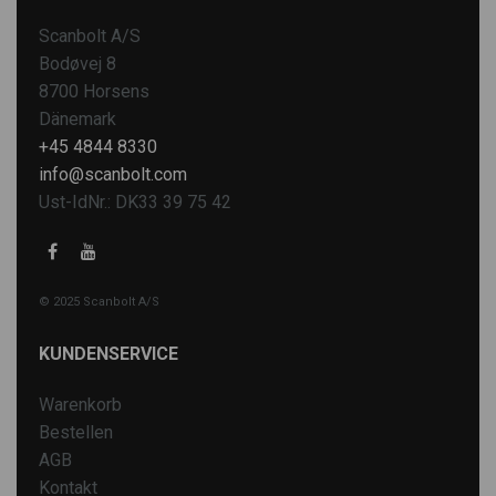
Scanbolt A/S
Bodøvej 8
8700 Horsens
Dänemark
+45 4844 8330
info@scanbolt.com
Ust-IdNr.: DK33 39 75 42
© 2025 Scanbolt A/S
KUNDENSERVICE
Warenkorb
Bestellen
AGB
Kontakt