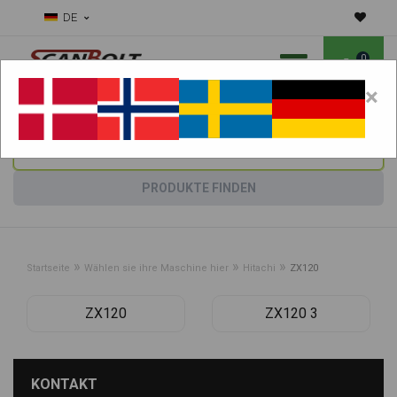
DE
0
×
Benötigen Sie Hilfe bei Verschleißteilen?
Maschine wählen:
PRODUKTE FINDEN
»
»
»
Startseite
Wählen sie ihre Maschine hier
Hitachi
ZX120
ZX120
ZX120 3
KONTAKT