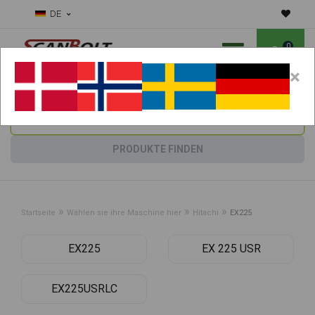
DE
0
×
Benötigen Sie Hilfe bei Verschleißteilen?
Maschine wählen:
PRODUKTE FINDEN
»
»
»
Startseite
Wählen sie ihre Maschine hier
Hitachi
EX225
EX225
EX 225 USR
EX225USRLC