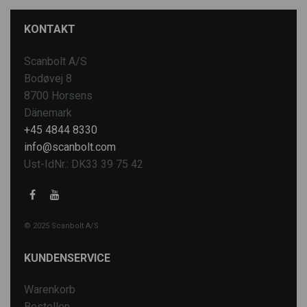
KONTAKT
Scanbolt A/S
Bodøvej 8
8700 Horsens
Dänemark
+45 4844 8330
info@scanbolt.com
Ust-IdNr.: DK33 39 75 42
© 2025 Scanbolt A/S
KUNDENSERVICE
Warenkorb
Bestellen