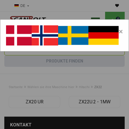
DE
0
×
Benötigen Sie Hilfe bei Verschleißteilen?
Maschine wählen:
PRODUKTE FINDEN
»
»
»
Startseite
Wählen sie ihre Maschine hier
Hitachi
ZX22
ZX20 UR
ZX22U.2 - 1MW
KONTAKT