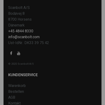
Scanbolt A/S
Bodøvej 8
8700 Horsens
Dänemark
+45 4844 8330
info@scanbolt.com
Ust-IdNr.: DK33 39 75 42
© 2025 Scanbolt A/S
KUNDENSERVICE
Warenkorb
Bestellen
AGB
Kontakt