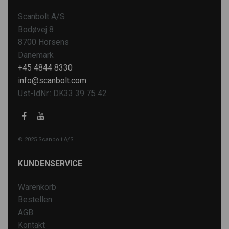
Scanbolt A/S
Bodøvej 8
8700 Horsens
Dänemark
+45 4844 8330
info@scanbolt.com
Ust-IdNr.: DK33 39 75 42
© 2025 Scanbolt A/S
KUNDENSERVICE
Warenkorb
Bestellen
AGB
Kontakt