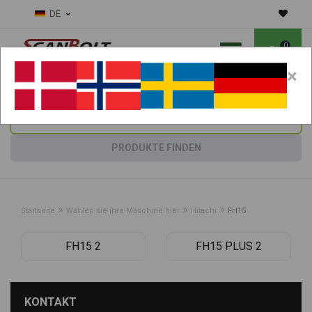
DE
0
×
Benötigen Sie Hilfe bei Verschleißteilen?
Maschine wählen:
PRODUKTE FINDEN
»
»
»
Startseite
Wählen sie ihre Maschine hier
Hitachi
FH15
FH15 2
FH15 PLUS 2
KONTAKT