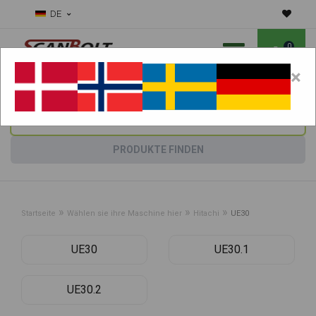
DE
0
×
Benötigen Sie Hilfe bei Verschleißteilen?
Maschine wählen:
PRODUKTE FINDEN
»
»
»
Startseite
Wählen sie ihre Maschine hier
Hitachi
UE30
UE30
UE30.1
UE30.2