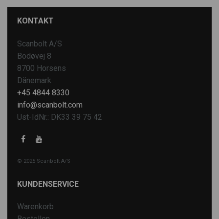
KONTAKT
Scanbolt A/S
Bodøvej 8
8700 Horsens
Dänemark
+45 4844 8330
info@scanbolt.com
Ust-IdNr.: DK33 39 75 42
© 2025 Scanbolt A/S
KUNDENSERVICE
Warenkorb
Bestellen