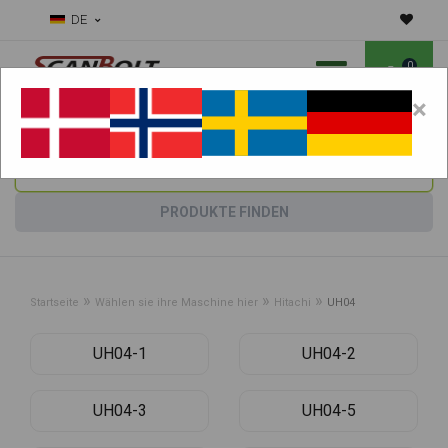
DE
0
×
Benötigen Sie Hilfe bei Verschleißteilen?
Maschine wählen:
PRODUKTE FINDEN
»
»
»
Startseite
Wählen sie ihre Maschine hier
Hitachi
UH04
UH04-1
UH04-2
UH04-3
UH04-5