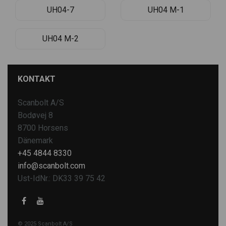
UH04-7
UH04 M-1
UH04 M-2
KONTAKT
Scanbolt A/S
Bodøvej 8
8700 Horsens
Dänemark
+45 4844 8330
info@scanbolt.com
Ust-IdNr.: DK33 39 75 42
© 2025 Scanbolt A/S