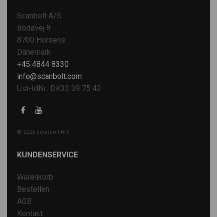
Scanbolt A/S
Bodøvej 8
8700 Horsens
Dänemark
+45 4844 8330
info@scanbolt.com
Ust-IdNr.: DK33 39 75 42
© 2025 Scanbolt A/S
KUNDENSERVICE
Warenkorb
Bestellen
AGB
Kontakt