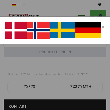
DE
0
×
Benötigen Sie Hilfe bei Verschleißteilen?
Maschine wählen:
PRODUKTE FINDEN
»
»
»
Startseite
Wählen sie ihre Maschine hier
Hitachi
ZX370
ZX370
ZX370 MTH
KONTAKT