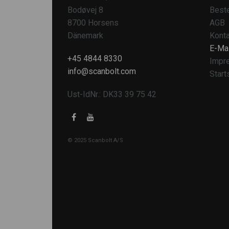
Bodøvej 8
Beste
8700 Horsens
AGB
Dänemark
Konta
E-Mai
+45 4844 8330
Impr
info@scanbolt.com
Start
Ust-IdNr.: DK33 39 75 42
© 2025 Scanbolt A/S