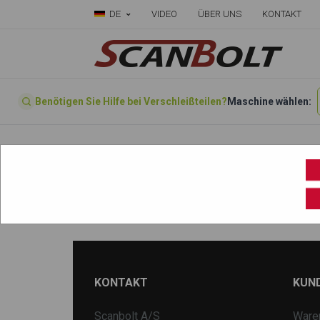
DE
VIDEO
ÜBER UNS
KONTAKT
Benötigen Sie Hilfe bei Verschleißteilen?
Maschine wählen:
Startseite
»
Wählen sie ihre Maschine hier
»
UE40
KONTAKT
KUN
Scanbolt A/S
Ware