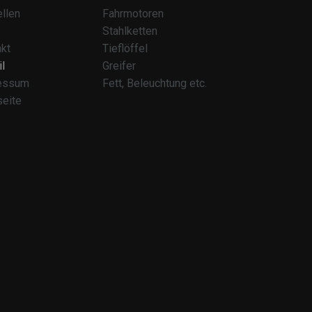
llen
Fahrmotoren
Stahlketten
kt
Tieflöffel
l
Greifer
essum
Fett, Beleuchtung etc.
seite