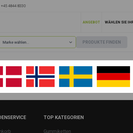
+45 4844 8330
ANGEBOT
WÄHLEN SIE IH
PRODUKTE FINDEN
Hitachi
»
UE40
UE40 1°
UE40 2°
DENSERVICE
TOP KATEGORIEN
nkorb
Gummiketten